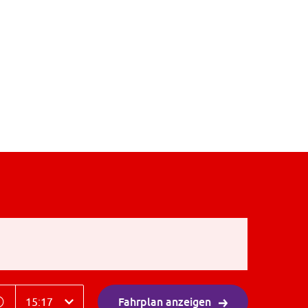
tpunkt
eitpunkt
Fahrplan anzeigen