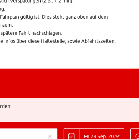
lich Verspätungen (z.B.: + 2 min).
ng.
Fahrplan gültig ist. Dies steht ganz oben auf dem
traum.
 spätere Fahrt nachschlagen.
ere Infos über diese Haltestelle, sowie Abfahrtszeiten,
rden:
Datum
Zei
Datum
Z