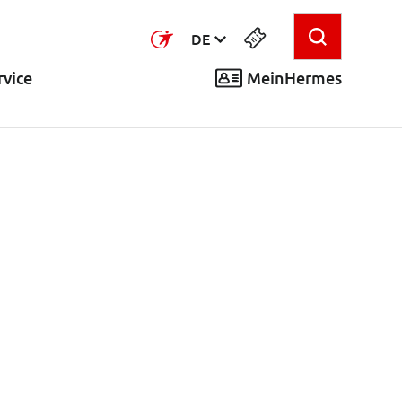
DE
MeinHermes
vice