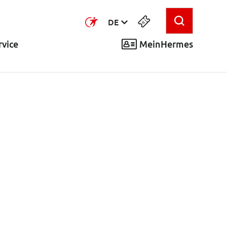
DE
MeinHermes
vice