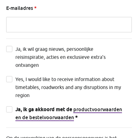
E-mailadres
Ja, ik wil graag nieuws, persoonlijke reisinspiratie, actie
Ja, ik wil graag nieuws, persoonlijke
reisinspiratie, acties en exclusieve extra’s
ontvangen
Yes, I would like to receive information about timetables
Yes, I would like to receive information about
timetables, roadworks and any disruptions in my
region
<strong>Ja, ik ga akkoord met de</strong> <a href="/
Ja, ik ga akkoord met de
productvoorwaarden
en de bestelvoorwaarden
*