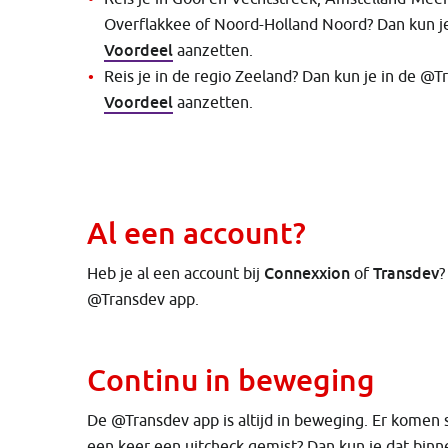
Overflakkee of Noord-Holland Noord? Dan kun je
Voordeel
aanzetten.
Reis je in de regio Zeeland? Dan kun je in de @T
Voordeel
aanzetten.
Al een account?
Connexxion
Transdev
Heb je al een account bij
of
?
@Transdev app.
Continu in beweging
De @Transdev app is altijd in beweging. Er komen s
een keer een uitcheck gemist? Dan kun je dat binn