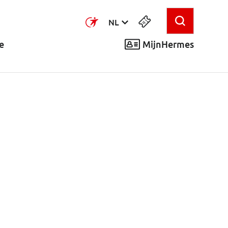
NL
MijnHermes
e