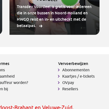
Transdev Voordeel is gratis voor iedereen
die in onze bussen in Noord-Holland en
HWGO reist en in- en uitcheckt met de
betaalpas.
ermes
Vervoerbewijzen
ons
Abonnementen
aamheid
Kaartjes / e-tickets
auffeur worden?
OVpay
n bij
Resellers
idoost-Brabant en Veluwe-Zuid.