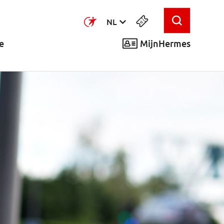
NL
MijnHermes
e