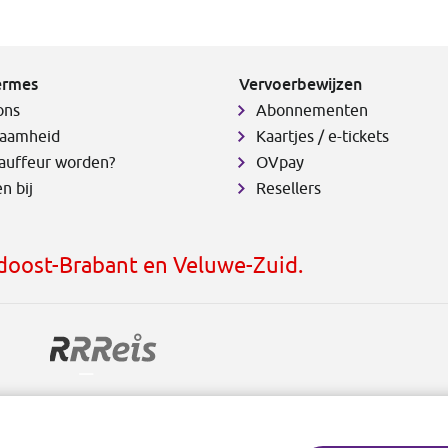
ermes
Vervoerbewijzen
ons
Abonnementen
aamheid
Kaartjes / e-tickets
auffeur worden?
OVpay
n bij
Resellers
idoost-Brabant en Veluwe-Zuid.