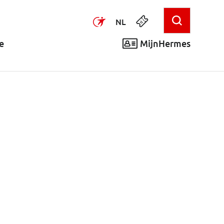
NL
MijnHermes
e