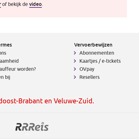
r
video
of bekijk de
.
ermes
Vervoerbewijzen
ons
Abonnementen
aamheid
Kaartjes / e-tickets
auffeur worden?
OVpay
n bij
Resellers
idoost-Brabant en Veluwe-Zuid.