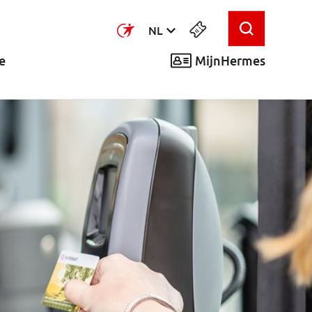
NL
MijnHermes
e