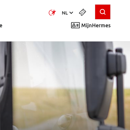
NL
MijnHermes
e