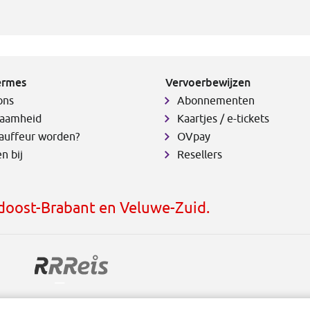
ermes
Vervoerbewijzen
ons
Abonnementen
aamheid
Kaartjes / e-tickets
auffeur worden?
OVpay
n bij
Resellers
idoost-Brabant en Veluwe-Zuid.