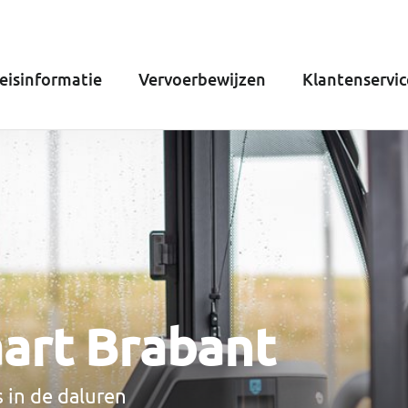
eisinformatie
Vervoerbewijzen
Klantenservic
art Brabant
 in de daluren